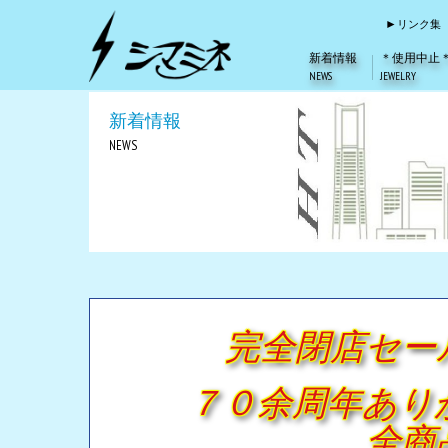
リンク集
新着情報
＊使用中止
NEWS
JEWELRY
新着情報
NEWS
完全閉店セー
７０余周年あり
全商品